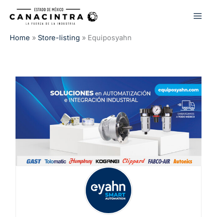
Ir
al
contenido
Home
»
Store-listing
»
Equiposyahn