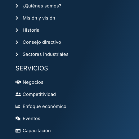
o
r
t
i
p
e
¿Quiénes somos?
k
a
e
n
p
m
r
Misión y visión
Historia
Consejo directivo
Sectores industriales
SERVICIOS
Negocios
Competitividad
Enfoque económico
Eventos
Capacitación