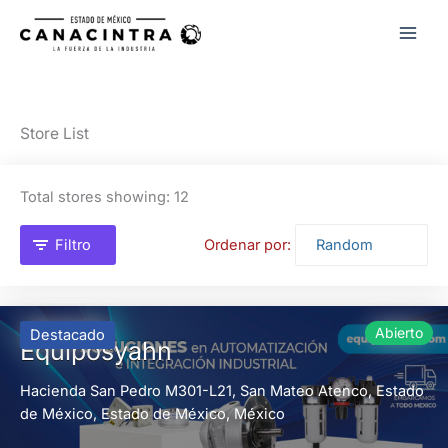
Ir
al
contenido
Store List
Total stores showing: 12
Filtro
Ordenar por:
Abierto
Destacado
Equiposyahn
Hacienda San Pedro M301-L21,
San Mateo Atenco, Estado
de México,
Estado de México,
México