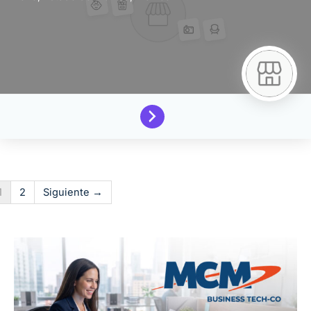
1
2
Siguiente →