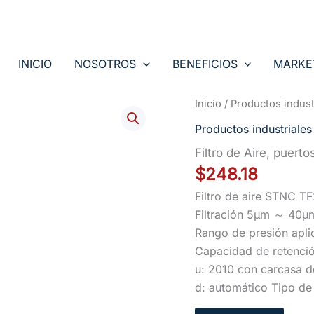
INICIO
NOSOTROS
BENEFICIOS
MARKE
Inicio
/
Productos indust
Productos industriales
Filtro de Aire, pue
$
248.18
Filtro de aire STNC T
Filtración 5μm ～ 40μ
Rango de presión apli
Capacidad de retenci
u: 2010 con carcasa d
d: automático Tipo de