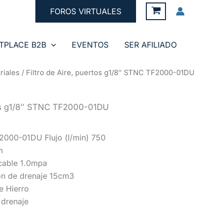
FOROS VIRTUALES
TPLACE B2B
EVENTOS
SER AFILIADO
riales
/ Filtro de Aire, puertos g1/8″ STNC TF2000-01DU
rtos g1/8″ STNC TF2000-01DU
F2000-01DU Flujo (l/min) 750
m
cable 1.0mpa
ón de drenaje 15cm3
e Hierro
 drenaje