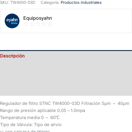
SKU:
TW4000-03D
Categoría:
Productos industriales
Equiposyahn
Descripción
Valoraciones (0)
Información del vendedor
Más productos
Regulador de filtro STNC TW4000-03D Filtración 5μm ～ 40μm
Rango de presión aplicable 0.05～1.0mpa
Temperatura media 0 ～ 60℃
Tipo de Válvula: Tipo de alivio
u: con carcasa de Hierro