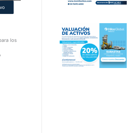
ivo
para los
y